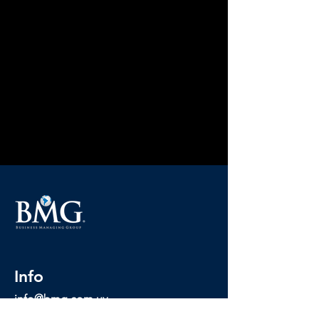
Info
info@bmg.com.uy